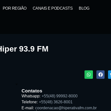
POR REGIÃO
CANAIS E PODCASTS
BLOG
Hiper 93.9 FM
1X
ta:
Contatos
Whatsapp:
+55(48) 99992-8000
Telefone:
+55(48) 3626-8001
E-mail:
coordenacao@hiperativafm.com.br