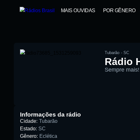
MAIS OUVIDAS
POR GÊNERO
Tubarão
-
SC
Rádio 
Sempre mais!
00:00
Pesquise aqui a sua rádio favori
Informações da rádio
Cidade:
Tubarão
Estado:
SC
Gênero:
Eclética