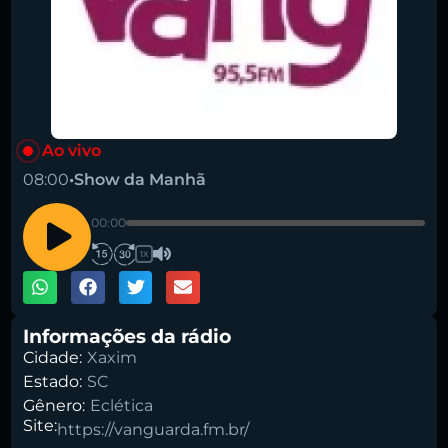
Pesquise aqui a sua rádio favorita:
Ao vivo
08:00
•
Show da Manhã
00:00
1X
Buscar rádio
Informações da rádio
Cidade:
Xaxim
Estado:
SC
Gênero:
Eclética
Site:
https://vanguarda.fm.br/