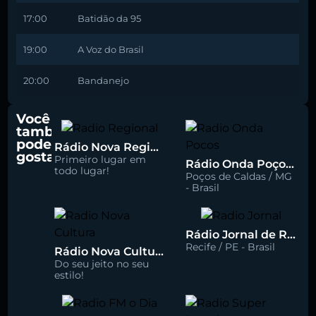
17:00
Batidão da 95
19:00
A Voz do Brasil
20:00
Bandanejo
Você
também
pode
Rádio Nova Regional 91.5 FM
gostar
Primeiro lugar em
Rádio Onda Poços 96.7 FM
todo lugar!
Poços de Caldas / MG
- Brasil
Rádio Jornal de Recife 90.3 FM
Recife / PE - Brasil
Rádio Nova Cultura 93.1 FM
Do seu jeito no seu
estilo!