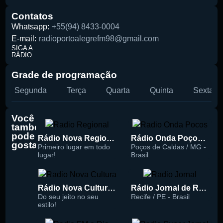
Pesquise aqui a sua rádio favorita:
Contatos
Whatsapp:
+55(94) 8433-0004
E-mail:
radioportoalegrefm98@gmail.com
SIGA A
RÁDIO:
Buscar rádio
Grade de programação
Segunda
Terça
Quarta
Quinta
Sexta
Você
também
pode
Rádio Nova Regional 91.5 FM
Rádio Onda Poços 96.7 FM
gostar
Primeiro lugar em todo
Poços de Caldas / MG -
lugar!
Brasil
Rádio Nova Cultura 93.1 FM
Rádio Jornal de Recife 90.3 FM
Do seu jeito no seu
Recife / PE - Brasil
estilo!