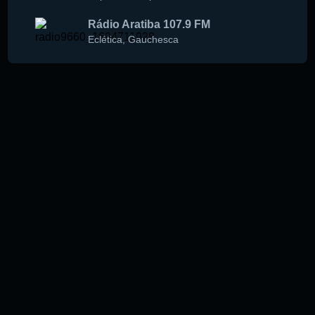
Rádio Aratiba 107.9 FM
Eclética
,
Gauchesca