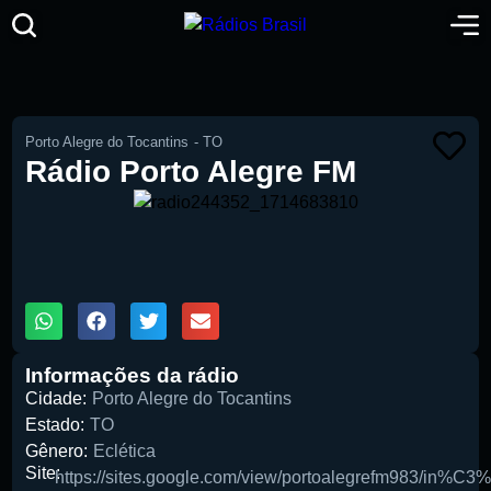
Porto Alegre do Tocantins
-
TO
Rádio Porto Alegre FM
00:00
1X
Informações da rádio
Cidade:
Porto Alegre do Tocantins
Estado:
TO
Gênero:
Eclética
Site:
https://sites.google.com/view/portoalegrefm983/in%C3