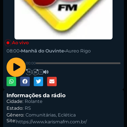
Pesquise aqui a sua rádio favorita:
Ao vivo
08:00
•
Manhã do Ouvinte
•
Aureo Rigo
00:00
1X
Buscar rádio
Informações da rádio
Cidade:
Rolante
Estado:
RS
Gênero:
Comunitárias
,
Eclética
Site:
https://www.karismafm.com.br/