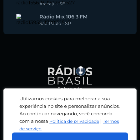
Aracaju
-
SE
Rádio Mix 106.3 FM
São Paulo
-
SP
Sobre nós
Política de privacidade
Utilizamos cookies para melhorar a sua
Termos de serviço
experiência no site e personalizar anúncios.
Ao continuar navegando, você concorda
Adicionar rádio
com a nossa
|
Política de privacidade
Termos
Contato
.
de serviço
© 2026 RÁDIOS BRASIL. TODOS OS DIREITOS
RESERVADOS. DESENVOLVIDO POR
RN DESIGN