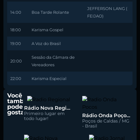
JEFFERSON LANG (
14:00
Boa Tarde Rolante
FEIJAO)
18:00
Karisma Gospel
19:00
A Voz do Brasil
Sessão da Câmara de
20:00
Vereadores
22:00
Karisma Especial
Você
também
pode
Rádio Nova Regional 91.5 FM
gostar
Primeiro lugar em
Rádio Onda Poços 96.7 FM
todo lugar!
Poços de Caldas / MG
- Brasil