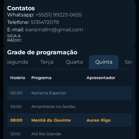
Contatos
Whatsapp:
+55(51) 99223-0655
Telefone:
5135472079
E-mail:
karismafm@gmail.com
SIGA A
RÁDIO:
Grade de programação
Segunda
Terça
Quarta
Quinta
Sexta
Horário
Programa
Apresentador
00:00
Karisma Especial
05:00
Amanhecer no Sertão
08:00
Manhã do Ouvinte
Aureo Rigo
12:00
Alô Rio Grande