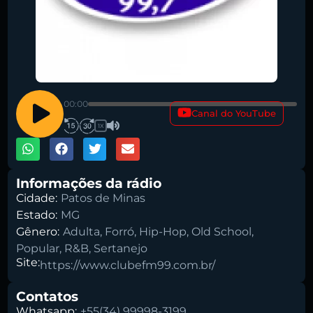
00:00
Canal do YouTube
1X
Informações da rádio
Cidade:
Patos de Minas
Estado:
MG
Gênero:
Adulta
,
Forró
,
Hip-Hop
,
Old School
,
Popular
,
R&B
,
Sertanejo
Site:
https://www.clubefm99.com.br/
Contatos
Whatsapp:
+55(34) 99998-3199