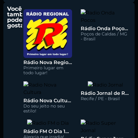
Você
também
pode
gostar
Rádio Onda Poços 96.7 FM
Poços de Caldas / MG
- Brasil
Rádio Nova Regional 91.5 FM
Primeiro lugar em
todo lugar!
Rádio Jornal de Recife 90.3 FM
Recife / PE - Brasil
Rádio Nova Cultura 93.1 FM
Do seu jeito no seu
estilo!
Rádio FM O Dia 100.5
Alegria que irradia!