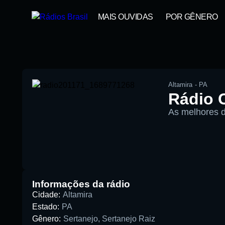
MAIS OUVIDAS
POR GÊNERO
Altamira
-
PA
Rádio C
As melhores d
00:00
Pesquise aqui a sua rádio favori
Informações da rádio
Cidade:
Altamira
Estado:
PA
Gênero:
Sertanejo
,
Sertanejo Raiz