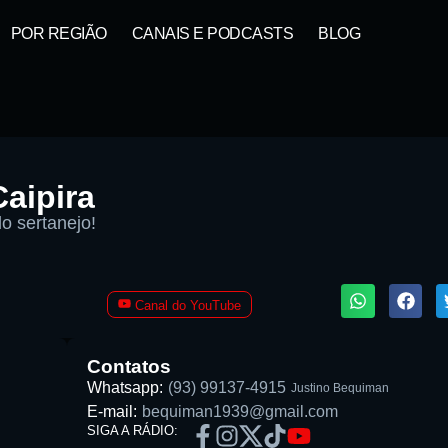
POR REGIÃO
CANAIS E PODCASTS
BLOG
aipira
o sertanejo!
1X
Canal do YouTube
ta:
Contatos
Whatsapp:
(93) 99137-4915
Justino Bequiman
E-mail:
bequiman1939@gmail.com
SIGA A RÁDIO: